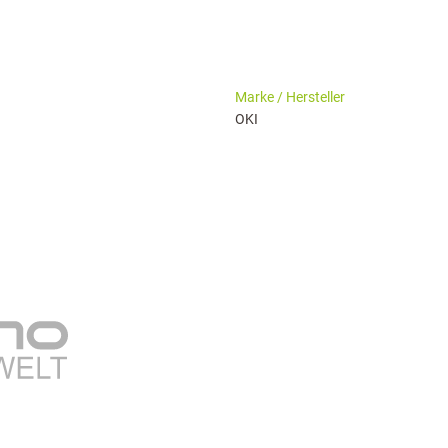
haringServiceSettings]:formaly_twitter#)
Marke / Hersteller
OKI