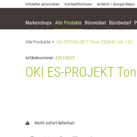
Infoletter abonnieren
Kontaktformular
Anfahrt / Google Maps
Markenshops
Alle Produkte
Büromöbel
Bürobedarf
P
Zum Inhalt springen [AK + 0]
Zum Hauptmenü springen [AK + 1]
Zum Meta-Menü oben (rechts) springen. [AK + 2]
Zum Hauptmenü (oben rechts) springen [AK + 3]
Zum Meta-Menü oben (links) springen [AK + 4]
Zum Footer-Menü unten (angedockt an Browserrand) springen [AK + 5]
Zum Widget-Menü rechts springen [AK + 6]
Zu den Inhalten im Fußbereich springen [AK + 7]
Alle Produkte
OKI ES-PROJEKT Toner ES3640 yell. 15K
Artikelnummer:
42918925
OKI ES-PROJEKT Tone
Nicht sofort lieferbar!