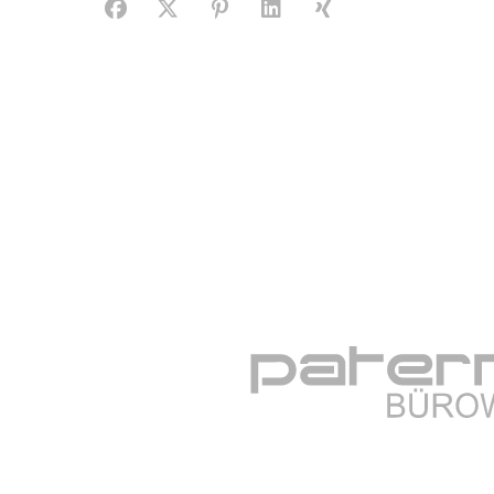
Facebook
X (#[creator\plugin\share\core\structs\SocialS
Pinterest
LinkedIn
Xing