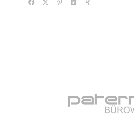
Facebook
X (#[creator\plugin\share\core\structs\SocialS
Pinterest
LinkedIn
Xing