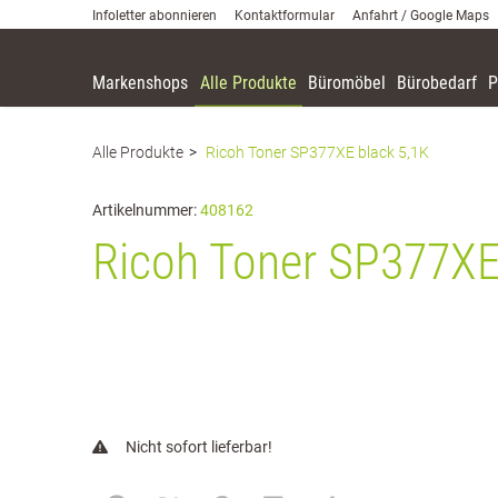
Infoletter abonnieren
Kontaktformular
Anfahrt / Google Maps
Markenshops
Alle Produkte
Büromöbel
Bürobedarf
P
Zum Inhalt springen [AK + 0]
Zum Hauptmenü springen [AK + 1]
Zum Meta-Menü oben (rechts) springen. [AK + 2]
Zum Hauptmenü (oben rechts) springen [AK + 3]
Zum Meta-Menü oben (links) springen [AK + 4]
Zum Footer-Menü unten (angedockt an Browserrand) springen [AK + 5]
Zum Widget-Menü rechts springen [AK + 6]
Zu den Inhalten im Fußbereich springen [AK + 7]
Alle Produkte
Ricoh Toner SP377XE black 5,1K
Artikelnummer:
408162
Ricoh Toner SP377XE
Nicht sofort lieferbar!