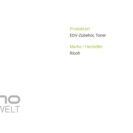
haringServiceSettings]:formaly_twitter#)
Produktart
EDV-Zubehör, Toner
Marke / Hersteller
Ricoh