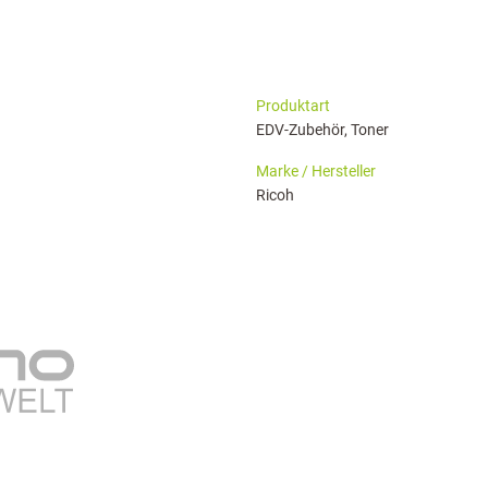
haringServiceSettings]:formaly_twitter#)
Produktart
EDV-Zubehör, Toner
Marke / Hersteller
Ricoh