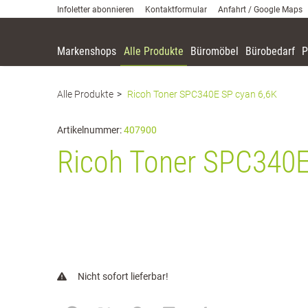
Infoletter abonnieren
Kontaktformular
Anfahrt / Google Maps
Markenshops
Alle Produkte
Büromöbel
Bürobedarf
P
Zum Inhalt springen [AK + 0]
Zum Hauptmenü springen [AK + 1]
Zum Meta-Menü oben (rechts) springen. [AK + 2]
Zum Hauptmenü (oben rechts) springen [AK + 3]
Zum Meta-Menü oben (links) springen [AK + 4]
Zum Footer-Menü unten (angedockt an Browserrand) springen [AK + 5]
Zum Widget-Menü rechts springen [AK + 6]
Zu den Inhalten im Fußbereich springen [AK + 7]
Alle Produkte
Ricoh Toner SPC340E SP cyan 6,6K
Artikelnummer:
407900
Ricoh Toner SPC340E
Nicht sofort lieferbar!