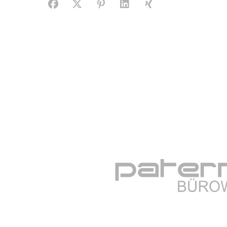
Facebook
X (#[creator\plugin\share\core\structs\SocialS
Pinterest
LinkedIn
Xing