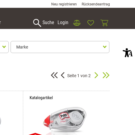
Neu registrieren
Rücksendeantrag
Vergleich
Wunschliste
Warenkorb
r
Suche
Login
Marke
Marke
Seite 1 von 2
Pilot Pen
Pritt
Tesa
Tipp ex
Auswahl übernehmen