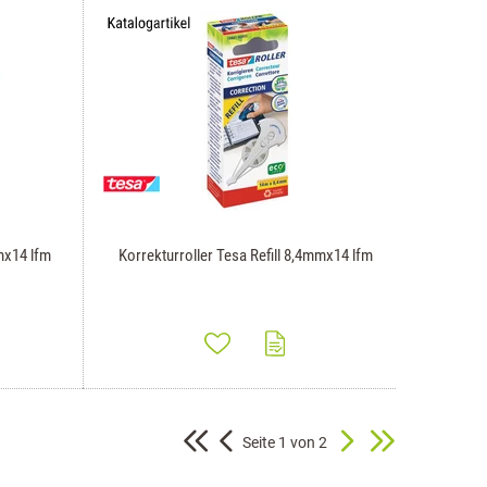
mx14 lfm
Korrekturroller Tesa Refill 8,4mmx14 lfm
Seite 1 von 2