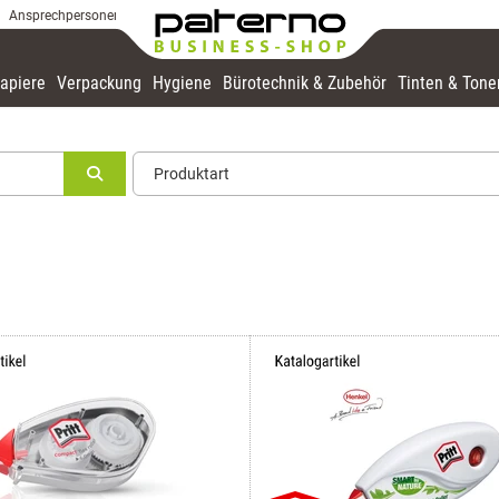
Ansprechpersonen
apiere
Verpackung
Hygiene
Bürotechnik & Zubehör
Tinten & Tone
Produktart
Produktart
Korrekturband
Korrekturfluid
Korrekturroller
Korrekturstift
Auswahl übernehmen