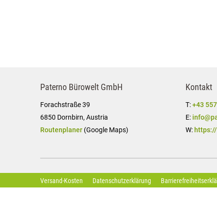
Paterno Bürowelt GmbH
Kontakt
Forachstraße 39
T:
+43 557
6850 Dornbirn, Austria
E:
info@pa
Routenplaner
(Google Maps)
W:
https:/
Versand-Kosten
Datenschutzerklärung
Barrierefreiheitserkl
© by Paterno Bürowelt GmbH | Austria