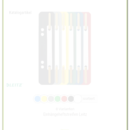
sortiert
8 Varianten
Einhängeheftstreifen Leitz