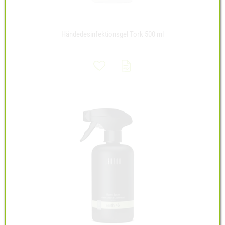
Händedesinfektionsgel Tork 500 ml