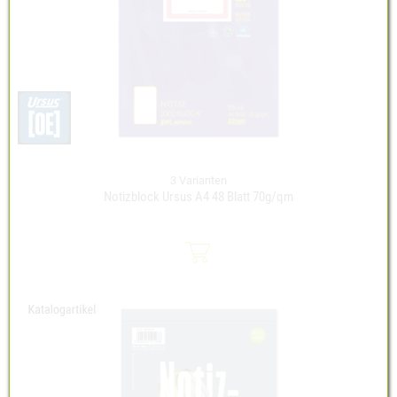
3 Varianten
Notizblock Ursus A4 48 Blatt 70g/qm