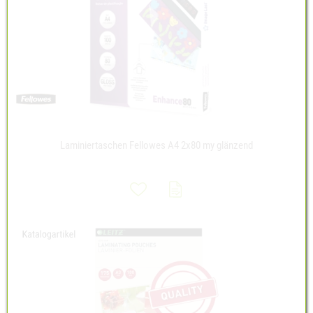
Laminiertaschen Fellowes A4 2x80 my glänzend