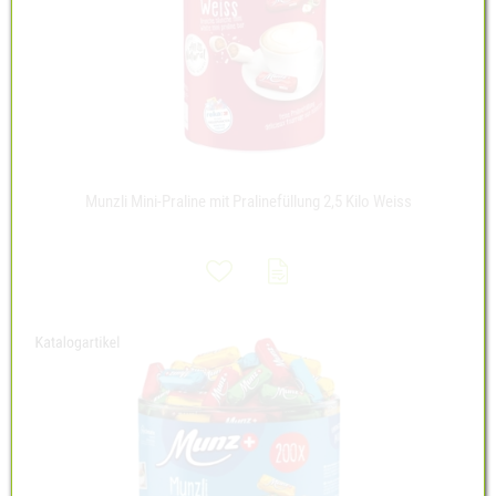
Munzli Mini-Praline mit Pralinefüllung 2,5 Kilo Weiss