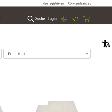
Neu registrieren
Rücksendeantrag
Vergleich
Wunschliste
Warenkorb
r
Suche
Login
Produktart
Produktart
Cello- Säcke und Folien
Falthülse
Auswahl übernehmen