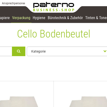
Ansprechpersonen
apiere
Verpackung
Hygiene
Bürotechnik & Zubehör
Tinten & Tone
Cello Bodenbeutel
Kategorie
Kategorie
Airkrafttasche, Faltentaschen, Mustersäcke,
Begleittaschen
Falthülse
Auswahl übernehmen