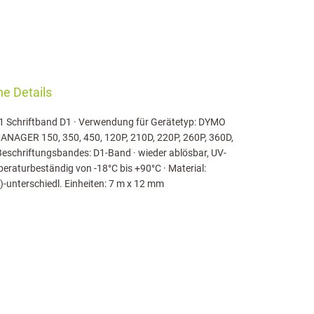
e Details
D1 Schriftband D1 · Verwendung für Gerätetyp: DYMO
ANAGER 150, 350, 450, 120P, 210D, 220P, 260P, 360D,
Beschriftungsbandes: D1-Band · wieder ablösbar, UV-
raturbeständig von -18°C bis +90°C · Material:
B)-unterschiedl. Einheiten: 7 m x 12 mm