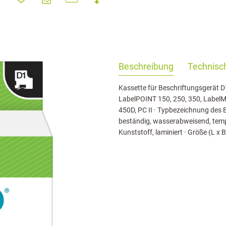
haringServiceSettings]:formaly_twitter#)
Beschreibung
Technisch
Kassette für Beschriftungsgerät 
LabelPOINT 150, 250, 350, LabelM
450D, PC II · Typbezeichnung des 
beständig, wasserabweisend, tempe
Kunststoff, laminiert · Größe (L x 