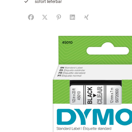
sofort lieferbar
Facebook
X (#[creator\plugin\share\core\structs\SocialS
Pinterest
LinkedIn
Xing