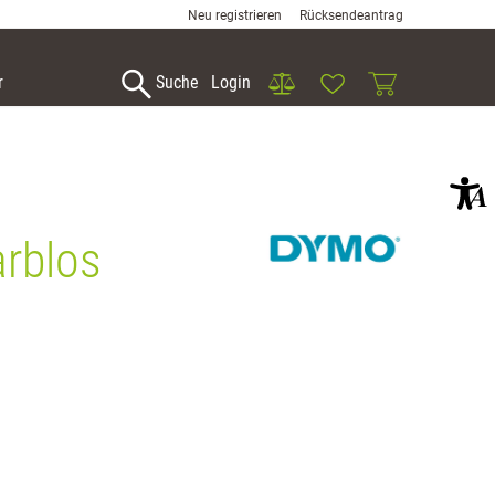
Neu registrieren
Rücksendeantrag
Vergleich
Wunschliste
Warenkorb
r
Suche
Login
rblos