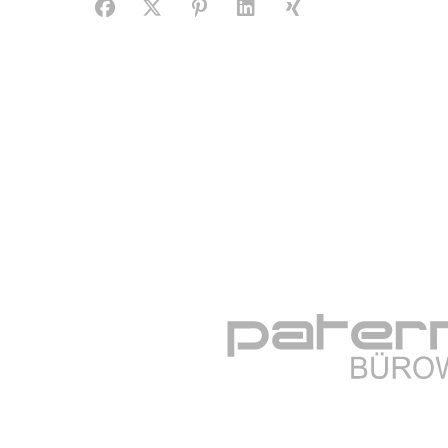
Facebook
X (#[creator\plugin\share\core\structs\SocialS
Pinterest
LinkedIn
Xing