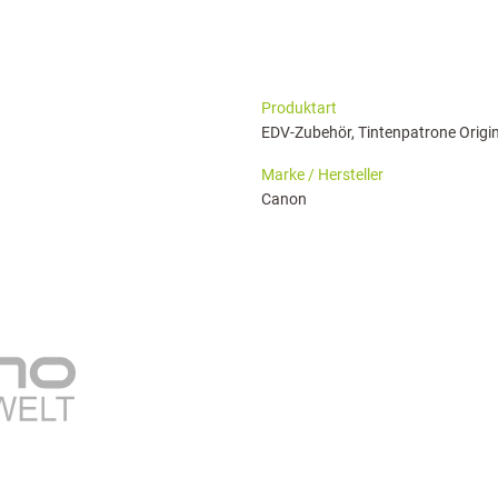
haringServiceSettings]:formaly_twitter#)
Produktart
EDV-Zubehör, Tintenpatrone Origi
Marke / Hersteller
Canon