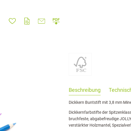
haringServiceSettings]:formaly_twitter#)
Beschreibung
Technisch
Dickkern Buntstift mit 3,8 mm Min
Dickkernfarbstifte der Spitzenklas
bruchfeste, abgabefreudige JOLL
verstärkter Holzmantel, Spezialv