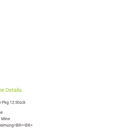
e Details
e Pkg 12 Stück
se
Y Mine
erleimung<BR><BR>