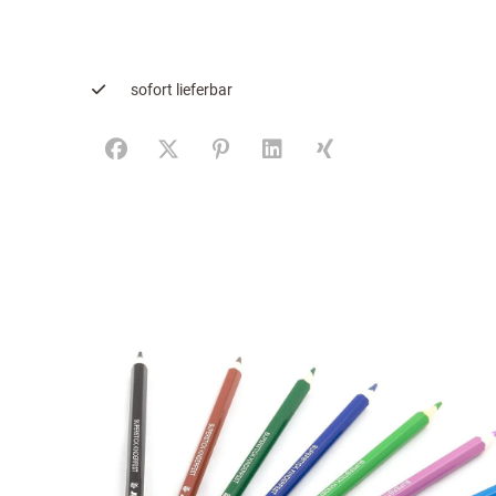
sofort lieferbar
Facebook
X (#[creator\plugin\share\core\structs\SocialS
Pinterest
LinkedIn
Xing