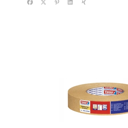
Facebook
X (#[creator\plugin\share\core\structs\SocialS
Pinterest
LinkedIn
Xing