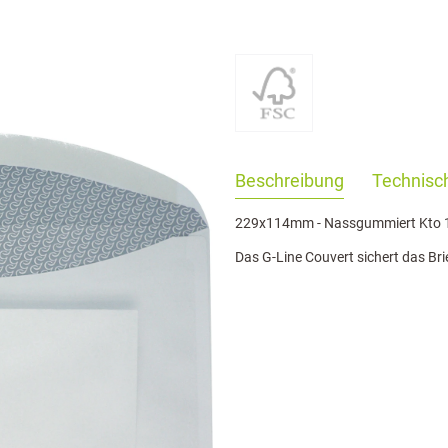
haringServiceSettings]:formaly_twitter#)
Beschreibung
Technisch
229x114mm - Nassgummiert Kto 
Das G-Line Couvert sichert das Br