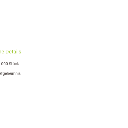
e Details
1000 Stück
iefgeheimnis