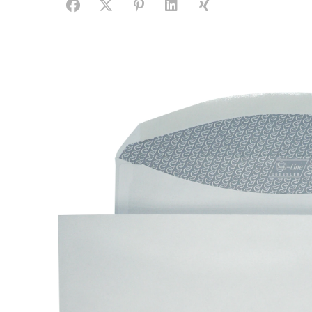
Facebook
X (#[creator\plugin\share\core\structs\SocialS
Pinterest
LinkedIn
Xing