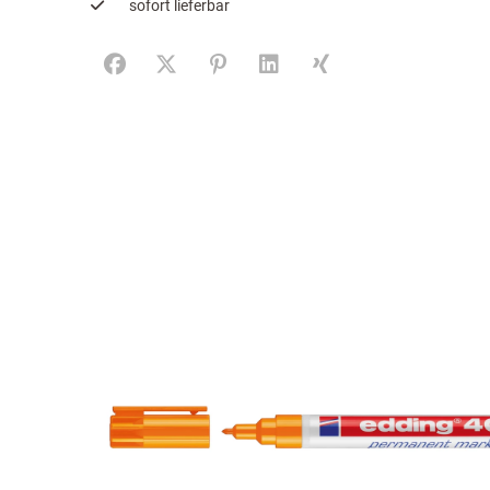
sofort lieferbar
Facebook
X (#[creator\plugin\share\core\structs\SocialS
Pinterest
LinkedIn
Xing