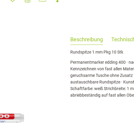
haringServiceSettings]:formaly_twitter#)
Beschreibung
Technisch
Rundspitze 1 mm Pkg 10 Stk
Permanentmarker edding 400 · nac
Kennzeichnen von fast allen Materi
geruchsarme Tusche ohne Zusatz vo
austauschbare Rundspitze · Kunsts
Schaftfarbe: weiß Strichbreite: 1
abriebbeständig auf fast allen Ob