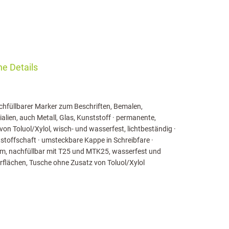
e Details
hfüllbarer Marker zum Beschriften, Bemalen,
alien, auch Metall, Glas, Kunststoff · permanente,
n Toluol/Xylol, wisch- und wasserfest, lichtbeständig ·
toffschaft · umsteckbare Kappe in Schreibfare ·
 mm, nachfüllbar mit T25 und MTK25, wasserfest und
erflächen, Tusche ohne Zusatz von Toluol/Xylol