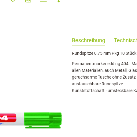
haringServiceSettings]:formaly_twitter#)
Beschreibung
Technisch
Rundspitze 0,75 mm Pkg 10 Stück
Permanentmarker edding 404 · Mar
allen Materialien, auch Metall, Gla
geruchsarme Tusche ohne Zusatz vo
austauschbare Rundspitze
Kunststoffschaft · umsteckbare Ka