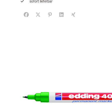
sofort lieferbar
Facebook
X (#[creator\plugin\share\core\structs\SocialS
Pinterest
LinkedIn
Xing