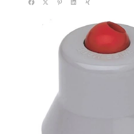
Facebook
X (#[creator\plugin\share\core\structs\SocialS
Pinterest
LinkedIn
Xing