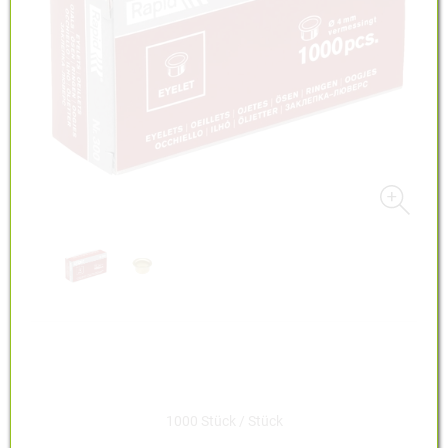
1000 Stück / Stück