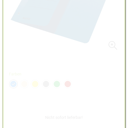
Farben
Nicht sofort lieferbar!