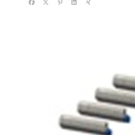
Facebook
X (#[creator\plugin\share\core\structs\SocialS
Pinterest
LinkedIn
Xing