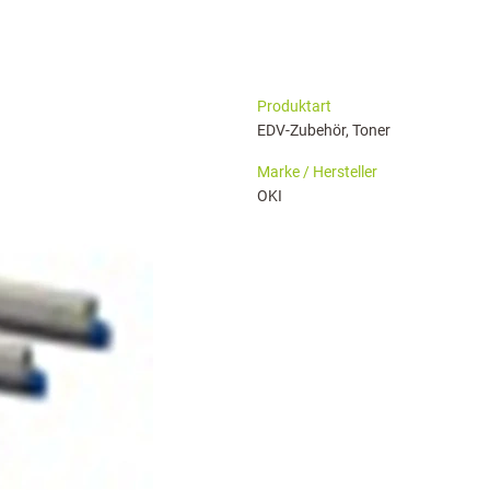
haringServiceSettings]:formaly_twitter#)
Produktart
EDV-Zubehör, Toner
Marke / Hersteller
OKI