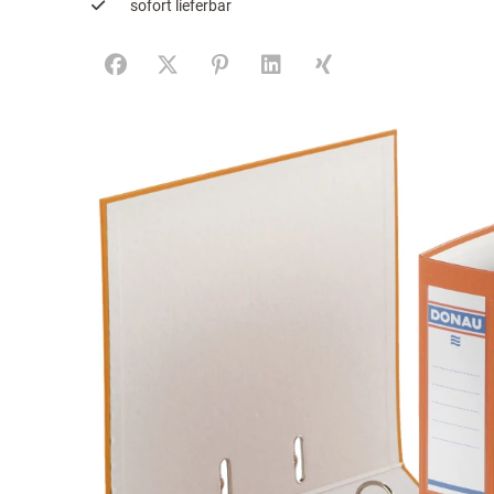
sofort lieferbar
Facebook
X (#[creator\plugin\share\core\structs\SocialS
Pinterest
LinkedIn
Xing