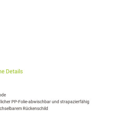
e Details
ode
icher PP-Folie-abwischbar und strapazierfähig
chselbarem Rückenschild