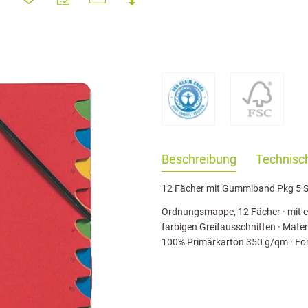
haringServiceSettings]:formaly_twitter#)
Beschreibung
Technisch
12 Fächer mit Gummiband Pkg 5 S
Ordnungsmappe, 12 Fächer · mit 
farbigen Greifausschnitten · Mate
100% Primärkarton 350 g/qm · For