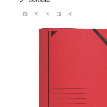
sofort lieferbar
Facebook
X (#[creator\plugin\share\core\structs\SocialS
Pinterest
LinkedIn
Xing