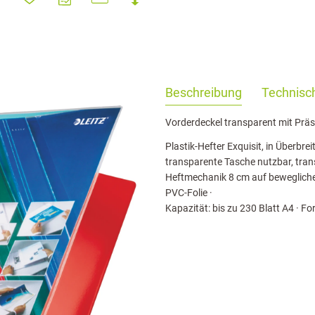
haringServiceSettings]:formaly_twitter#)
Beschreibung
Technisch
Vorderdeckel transparent mit Prä
Plastik-Hefter Exquisit, in Überbre
transparente Tasche nutzbar, tra
Heftmechanik 8 cm auf beweglichem
PVC-Folie ·
Kapazität: bis zu 230 Blatt A4 · 