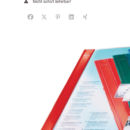
Nicht sofort lieferbar!
Facebook
X (#[creator\plugin\share\core\structs\SocialS
Pinterest
LinkedIn
Xing