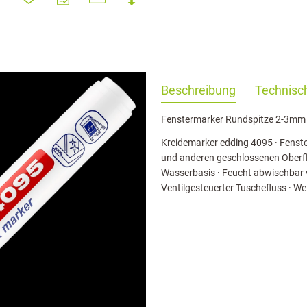
haringServiceSettings]:formaly_twitter#)
Beschreibung
Technisch
Fenstermarker Rundspitze 2-3mm
Kreidemarker edding 4095 · Fenst
und anderen geschlossenen Oberfl
Wasserbasis · Feucht abwischbar v
Ventilgesteuerter Tuschefluss · W