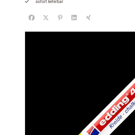
sofort lieferbar
Facebook
X (#[creator\plugin\share\core\structs\SocialS
Pinterest
LinkedIn
Xing