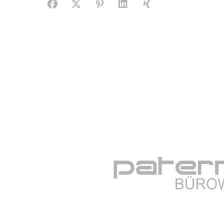
Facebook
X (#[creator\plugin\share\core\structs\SocialS
Pinterest
LinkedIn
Xing