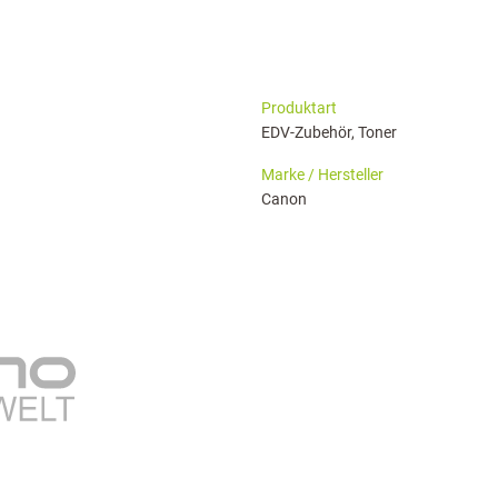
haringServiceSettings]:formaly_twitter#)
Produktart
EDV-Zubehör, Toner
Marke / Hersteller
Canon