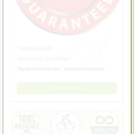
Höchste Qualität
mit unseren Top-Marken!
Das Beste vom Besten - bei Paterno Bürowelt
Zu den Produkten