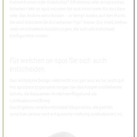
Konzentration oder Kreativität? Effizientes oder entspanntes
Arbeiten? Mit on spot müssen Sie sich nicht mehr für das Eine
oder das Andere entscheiden – er bringt beides auf den Punkt.
Sie sind trotzdem ein Entscheider-Typ? Gerne: Zur Wahl stehen
viele verschiedene Ausführungen, die sich alle individuell
konfigurieren lassen.
Für welchen on spot Sie sich auch
entscheiden.
Das wohnliche Design sieht nicht nur gut aus, es tut auch gut.
Für spürbare Ergonomie sorgen die den Körper umfließende
Schale, die bequemen Armlehnenflügel und die
Lordosenvorwölbung.
Das Ergebnis: eine komfortable Sitzposition, die perfekt
zwischen aktiver und entspannter Haltung ausbalanciert ist.