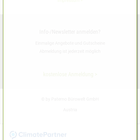
Impressum >
Info-/Newsletter anmelden?
Einmalige Angebote und Gutscheine
Abmeldung ist jederzeit möglich
kostenlose Anmeldung >
© by Paterno Bürowelt GmbH
Austria