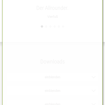
Der Allrounder.
Vierfuß
Downloads
einblenden
Produktinformationen
einblenden
Zertifikate
Bezugsmaterialien | PDF
einblenden