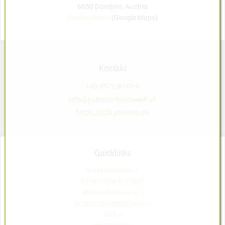
6850 Dornbirn, Austria
Routenplaner
(Google Maps)
Kontakt
+43 5572 3747-0
info@paterno-buerowelt.at
https://b2b.paterno.eu
Quicklinks
Versandkosten >
Rücksende-Antrag >
Widerrufbelehrung >
Datenschutzerklärung >
AGB >