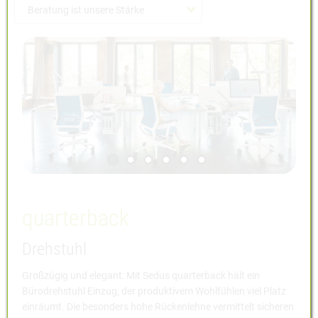
Beratung ist unsere Stärke
Sie haben Fragen?
Ausstellung
Öffnungszeiten
Abverkauf Möbel
quarterback
Drehstuhl
Großzügig und elegant: Mit Sedus quarterback hält ein
Bürodrehstuhl Einzug, der produktivem Wohlfühlen viel Platz
einräumt. Die besonders hohe Rückenlehne vermittelt sicheren