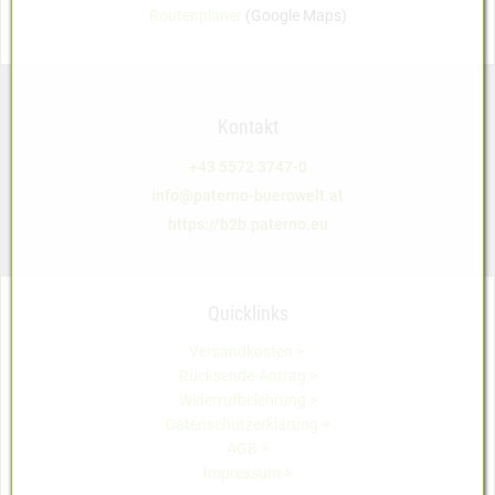
Routenplaner
(Google Maps)
Kontakt
+43 5572 3747-0
info@paterno-buerowelt.at
https://b2b.paterno.eu
Quicklinks
Versandkosten >
Rücksende-Antrag >
Widerrufbelehrung >
Datenschutzerklärung >
AGB >
Impressum >