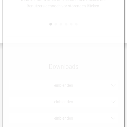
Benutzers dennoch vor störenden Blicken.
Downloads
einblenden
Produktinformationen
einblenden
Zertifikate
Bezugsmaterialien | PDF
einblenden