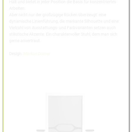
Halt und bietet in jeder Position die Basis für konzentriertes
Arbeiten.
Aber nicht nur der großzügige Rücken überzeugt: eine
dynamische Linienführung, die markante Silhouette und eine
Vielzahl von Ausstattungs- und Farbvarianten setzen auch
stilistische Akzente. Ein charaktervoller Stuhl, dem man sich
gerne anvertraut.
Design:
Markus Dörner