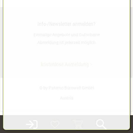
Info-/Newsletter anmelden?
Einmalige Angebote und Gutscheine
Abmeldung ist jederzeit möglich
kostenlose Anmeldung >
© by Paterno Bürowelt GmbH
Austria
Login-Smartphone
Wunschliste
Warenkorb
Suche