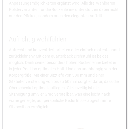
Anpassungsmöglichkeiten ergänzt wird. Alle drei wählbaren
Polstervarianten für die Rückenlehne unterstützen dabei nicht
nur den Rücken, sondern auch den eleganten Auftritt.
Aufrichtig wohlfühlen
Aufrecht und konzentriert arbeiten oder einfach mal entspannt
zurücklehnen? Mit dem quarterback Drehstuhl ist beides
möglich. Dank seiner besonders hohen Rückenlehne bietet er
in jeder Position optimalen Halt. Und das unabhängig von der
Körpergröße. Mit einer Sitztiefe von 380 mm und einer
Sitztiefenverstellung von bis zu 60 mm sorgt er dafür, dass die
Oberschenkel optimal aufliegen. Gleichzeitig ist die
Sitzneigung um vier Grad verstellbar, was eine leicht nach
vorne geneigte, auf persönliche Bedürfnisse abgestimmte
Sitzposition ermöglicht.