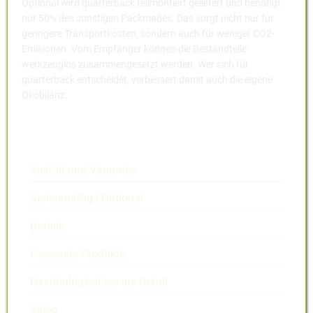
Optional wird quarterback teilmontiert geliefert und benötigt
nur 50% des sonstigen Packmaßes. Das sorgt nicht nur für
geringere Transportkosten, sondern auch für weniger CO2-
Emisionen. Vom Empfänger können die Bestandteile
werkzeuglos zusammengesetzt werden. Wer sich für
quarterback entscheidet, verbessert damit auch die eigene
Ökobilanz.
Vielfalt und Varianten
Serienmäßig | Optional
Details
Passende Produkte
Nachhaltigkeit bis ins Detail
Video